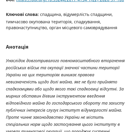
Ключові слова:
спадщина, відумерлість спадщини,
тимчасово окупована територія, спадкування,
правонаступництво, орган місцевого самоврядування
Анотація
Унаслідок довготривалого повномасштабного вторгнення
російських військ та окупації значної частини території
України на цих територіях виникає правова
невизначеність щодо долі майна, яке не було прийнято
спадкоємцями або щодо якого такі спадкоємці відсутні. За
мирних обставин дієвим інструментом введення
відповідного майна до господарського обороту та захисту
публічних інтересів слугує інститут відумерлості майна.
Проте чинне законодавство України не містить
спеціальних норм щодо застосування цього інституту в
умовах тимчасової окупації, що породжує системні