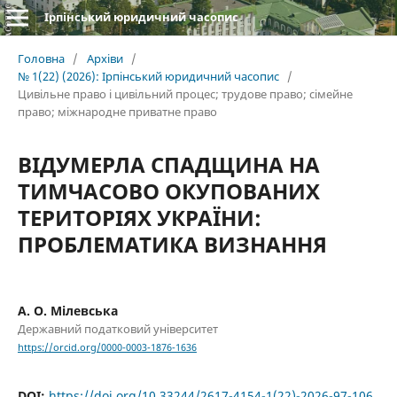
Ірпінський юридичний часопис
Головна
/
Архіви
/
№ 1(22) (2026): Ірпінський юридичний часопис
/
Цивільне право і цивільний процес; трудове право; сімейне
право; міжнародне приватне право
ВІДУМЕРЛА СПАДЩИНА НА
ТИМЧАСОВО ОКУПОВАНИХ
ТЕРИТОРІЯХ УКРАЇНИ:
ПРОБЛЕМАТИКА ВИЗНАННЯ
А. О. Мілевська
Державний податковий університет
https://orcid.org/0000-0003-1876-1636
DOI:
https://doi.org/10.33244/2617-4154-1(22)-2026-97-106