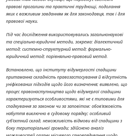
правові прогалини та практичні труднощі, подолання
яких є важливим завданням як для законодавця, так і для
правової науки.
Під час дослідження використовувались загальнонаукові
та спеціально-юридичні методи, зокрема: діалектичний
метод; системно-структурний метод; формально-
юридичний метод; порівняльно-правовий метод.
Встановлено, що інституту відумерлості спадщини
притаманна складність правозастосування й відсутність
уніфікованих підходів щодо його визначення; виявлено, що
процес правонаступництва щодо відумерлої спадщини
характеризується особливостями, які не є типовими для
спадкування за законом чи за заповітом: обов’язковість
набуття виключно в судовому порядку; особливий
суб’єктний склад, неможливість відмови від спадщини з
боку територіальної громади; здійснено аналіз
можливостей органу місцевого самоврядування щодо