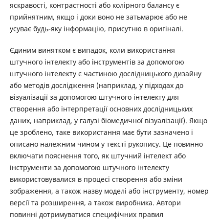
яскравості, контрастності або колірного балансу є
прийнятним, якщо і доки воно не затьмарює або не
усуває будь-яку інформацію, присутню в оригіналі.
Єдиним винятком є випадок, коли використання
штучного інтелекту або інструментів за допомогою
штучного інтелекту є частиною дослідницького дизайну
або методів дослідження (наприклад, у підходах до
візуалізації за допомогою штучного інтелекту для
створення або інтерпретації основних дослідницьких
даних, наприклад, у галузі біомедичної візуалізації). Якщо
це зроблено, таке використання має бути зазначено і
описано належним чином у тексті рукопису. Це повинно
включати пояснення того, як штучний інтелект або
інструменти за допомогою штучного інтелекту
використовувалися в процесі створення або зміни
зображення, а також назву моделі або інструменту, номер
версії та розширення, а також виробника. Автори
повинні дотримуватися специфічних правил