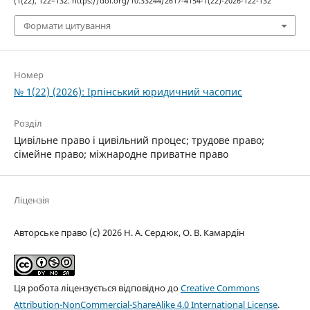
(1(22), 122–132. https://doi.org/10.33244/2617-4154-1(22)-2026-122-132
Формати цитування
Номер
№ 1(22) (2026): Ірпінський юридичний часопис
Розділ
Цивільне право і цивільний процес; трудове право;
сімейне право; міжнародне приватне право
Ліцензія
Авторське право (c) 2026 Н. А. Сердюк, О. В. Камардін
Ця робота ліцензується відповідно до
Creative Commons
Attribution-NonCommercial-ShareAlike 4.0 International License
.