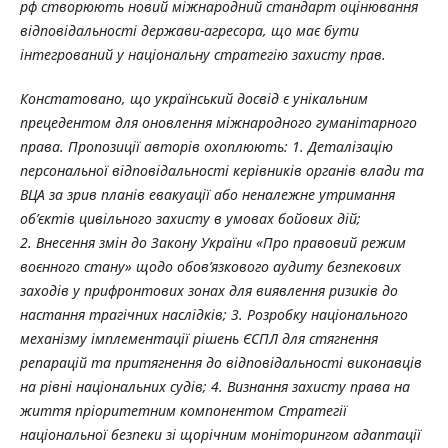
рф створюють новий міжнародний стандарт оцінювання
відповідальності держави-агресора, що має бути
інтегрований у національну стратегію захисту прав.
Констатовано, що український досвід є унікальним
прецедентом для оновлення міжнародного гуманітарного
права. Пропозиції авторів охоплюють: 1. Деталізацію
персональної відповідальності керівників органів влади та
ВЦА за зрив планів евакуації або неналежне утримання
об’єктів цивільного захисту в умовах бойових дій;
2. Внесення змін до Закону України «Про правовий режим
воєнного стану» щодо обов’язкового аудиту безпекових
заходів у прифронтових зонах для виявлення ризиків до
настання трагічних наслідків; 3. Розробку національного
механізму імплементації рішень ЄСПЛ для стягнення
репарацій та притягнення до відповідальності виконавців
на рівні національних судів; 4. Визнання захисту права на
життя пріоритетним компонентом Стратегії
національної безпеки зі щорічним моніторингом адаптації