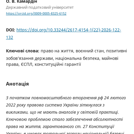
О. В. Камардін
Державний податковий університет
https://orcid.org/0009-0005-8325-6152
DOI:
https://doi.org/10.33244/2617-4154-1(22)-2026-122-
132
Ключові слова:
право на життя, воєнний стан, позитивні
зобов’язання держави, національна безпека, майнові
права, ЄСПЛ, конституційні гарантії
Анотація
З початком повномасштабного вторгнення рф 24 лютого
2022 року правова система
України зіткнулася з
викликами, що не мають аналогів у світовій практиці.
Ключовою проблемою стало забезпечення абсолютності
права на життя, гарантованого ст. 27 Конституції
України, в умовах тотальної загрози національній безпеці.