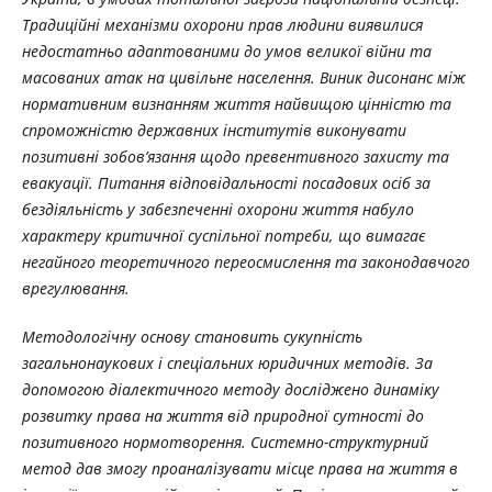
Традиційні механізми охорони прав людини виявилися
недостатньо адаптованими до умов великої війни та
масованих атак на цивільне населення. Виник дисонанс між
нормативним визнанням життя найвищою цінністю та
спроможністю державних інститутів виконувати
позитивні зобов’язання щодо превентивного захисту та
евакуації. Питання відповідальності посадових осіб за
бездіяльність у забезпеченні охорони життя набуло
характеру критичної суспільної потреби, що вимагає
негайного теоретичного переосмислення та законодавчого
врегулювання.
Методологічну основу становить сукупність
загальнонаукових і спеціальних юридичних
методів. За
допомогою діалектичного методу досліджено динаміку
розвитку права на життя від природної сутності до
позитивного нормотворення. Системно-структурний
метод дав змогу проаналізувати місце права на життя в