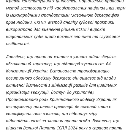
ієрархії конституційних цінностей. Порівняльно-правовий
метод застосовано під час зіставлення національних норм
із міжнародними стандартами (Загальною декларацією
прав людини, ЄКПЛ). Метод аналізу судової практики
використано для вивчення рішень ЄСПЛ і вироків
національних судів щодо воєнних злочинів та службової
недбалості.
Доведено, що право на життя в умовах війни зберігає
абсолютний характер, що підтверджується ст. 64
Конституції України. Встановлено трансформацію
позитивного обов’язку держави: він вимагає від влади
активної діяльності з мінімізації ризиків для цивільних
(організація евакуації, доступ до укриттів).
Проаналізовано роль Кримінального кодексу України як
інструменту посиленої превенції, де воєнний стан є
кваліфікувальною ознакою, що підвищує міру
відповідальності за злочини проти особи. Виявлено, що
рішення Великої Палати ЄСПЛ 2024 року в справах проти