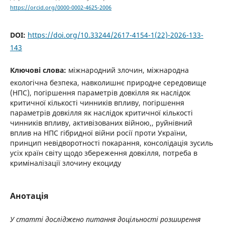
https://orcid.org/0000-0002-4625-2006
DOI:
https://doi.org/10.33244/2617-4154-1(22)-2026-133-
143
Ключові слова:
міжнародний злочин, міжнародна
екологічна безпека, навколишнє природне середовище
(НПС), погіршення параметрів довкілля як наслідок
критичної кількості чинників впливу, погіршення
параметрів довкілля як наслідок критичної кількості
чинників впливу, активізованих війною,, руйнівний
вплив на НПС гібридної війни росії проти України,
принцип невідворотності покарання, консолідація зусиль
усіх країн світу щодо збереження довкілля, потреба в
криміналізації злочину екоциду
Анотація
У статті досліджено питання доцільності розширення