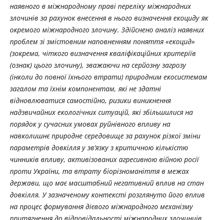
наявного в міжнародному праві переліку міжнародних
злочинів за рахунок внесення в нього визначення екоциду як
окремого міжнародного злочину. Здійснено аналіз наявних
проблем зі змістовним наповненням поняття «екоцид»
(зокрема,
чіткого визначення кваліфікаційних критеріїв
(ознак) цього злочину),
зважаючи на
серйозну загрозу
(інколи до повної їхнього втрати) природним екосистемам
загалом та їхнім компонентам, які не здатні
відновлюватися самостійно, ризики виникнення
надзвичайних екологічних ситуацій, які збільшилися на
порядок у сучасних умовах руйнівного впливу на
навколишнє природне середовище за рахунок різкої зміни
параметрів довкілля у зв’язку з критичною кількістю
чинників впливу, активізованих агресивною війною росії
проти України, та втрату біорізноманіття в межах
держави, що має масштабний негативний вплив на стан
довкілля. У зазначеному контексті розглянуто його вплив
на процес формування дієвого міжнародного механізму
притягнення до відповідальності міжнародних злочинців