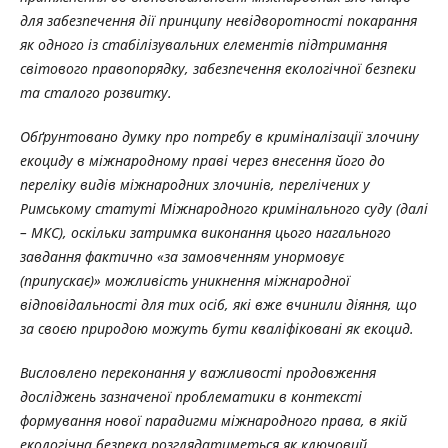
для забезпечення дії принципу невідворотності покарання
як одного із стабілізувальних елементів підтримання
світового правопорядку, забезпечення екологічної безпеки
та сталого розвитку.
Обґрунтовано думку про потребу в криміналізації злочину
екоциду в міжнародному праві через внесення його до
переліку видів міжнародних злочинів, перелічених у
Римському статуті Міжнародного кримінального суду (далі
– МКС), оскільки затримка виконання цього нагального
завдання фактично «за замовченням унормовує
(припускає)» можливість уникнення міжнародної
відповідальності для тих осіб, які вже вчинили діяння, що
за своєю природою можуть бути кваліфіковані як екоцид.
Висловлено переконання у важливості продовження
досліджень зазначеної проблематики в контексті
формування нової парадигми міжнародного права, в якій
екологічна безпека розглядатиметься як ключовий